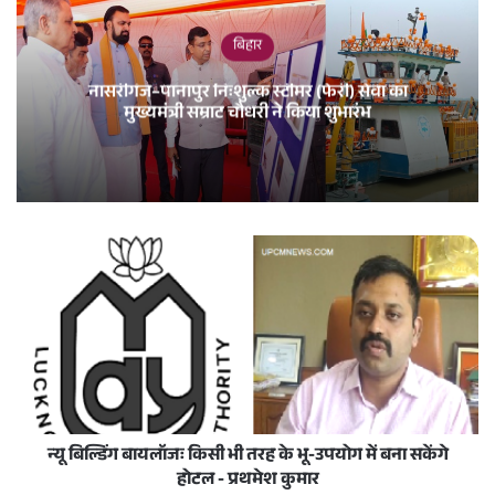
बिहार
नासरीगंज–पानापुर निःशुल्क स्टीमर (फेरी) सेवा का
मुख्यमंत्री सम्राट चौधरी ने किया शुभारंभ
न्यू बिल्डिंग बायलॉजः किसी भी तरह के भू-उपयोग में बना सकेंगे
होटल - प्रथमेश कुमार