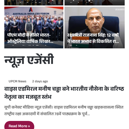
उड़ान को हरी झंडी दिखाई
ऑफ सेल’ में किया भारत का
प्रतिनिधित्व
पीएम मोदी ने तीसरे भारत-
रक्षा मंत्री राजनाथ सिंह: 12 वर्षों
ऑस्ट्रेलिया वार्षिक शिखर
में भारत अभाव से विकसित राष्ट्र
सम्मेलन में ऑस्ट्रेलिया के
की ओर बढ़ा
प्रधानमंत्री अल्बनीज से
न्यूज़ एजेंसी
मुलाकात की
UPCM News
2 days ago
वाइस एडमिरल मनीष चड्ढा बने भारतीय नौसेना के वरिष्ठ
नेतृत्व का मजबूत स्तंभ
यूपी कनेक्ट मीडिया न्यूज़ एजेंसी। वाइस एडमिरल मनीष चड्ढा खड़कवासला स्थित
राष्ट्रीय रक्षा अकादमी में संचालित 78वें पाठ्यक्रम के पूर्व…
Read More »