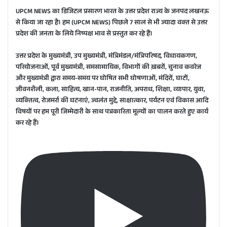
UPCM NEWS का डिजिटल प्रसारण भारत के उत्तर प्रदेश राज्य के जनपद लखनऊ
‘लोकायन
पीएम मोदी ने
रक्षा मंत्री
से किया जा रहा है। हम (UPCM NEWS) पि‍छले 7 साल से भी ज्‍यादा वक्‍त से उत्तर
2026’ के
तीसरे भारत-
राजनाथ सिंह:
प्रदेश की जनता के लिये निष्‍पक्ष भाव से प्रस्‍तुत कर रहे हैं।
तहत
ऑस्ट्रेलिया
12 वर्षों में
आईएनएस
वार्षिक
भारत अभाव
उत्तर प्रदेश के मुख्यमंत्री, उप मुख्यमंत्री, मंत्रिमंडल/मंत्रिपरिषद, विधायकगण,
सुदर्शनी ने
शिखर
से विकसित
परियोजनाओं, पूर्व मुख्यमंत्री, समसामायिक, विभागों की ख़बरों, चुनाव कवरेज
‘परेड ऑफ
सम्मेलन में
राष्ट्र की ओर
और मुख्यमंत्री द्वारा समय-समय पर घोषित सभी घोषणाओं, मंदिरों, घाटों,
सेल’ में किया
ऑस्ट्रेलिया के
बढ़ा
जीवनशैली, कला, साहित्‍य, खान-पान, राजनीति, अपराध, शिक्षा, व्‍यापार, युवा,
भारत का
प्रधानमंत्री
व्‍यक्‍तित्‍व, रोजमर्रा की घटनाएं, ज्‍वलंत मुद्दे, साक्षात्‍कार, पर्यटन एवं विकास आदि
प्रतिनिधित्व
अल्बनीज से
विषयों पर हम पूरी जिम्‍मेदारी के साथ पत्रकारिता मूल्‍यों का पालन करते हुए कार्य
मुलाकात की
कर रहे हैं।