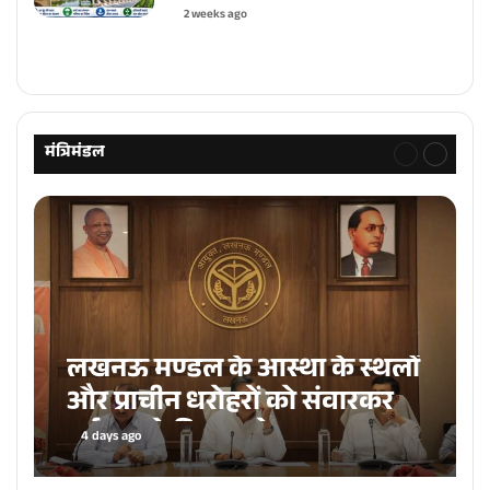
2 weeks ago
Previous
Next
page
page
मंत्रिमंडल
Previous
Next
page
page
लखनऊ मण्डल के आस्था के स्थलों
और प्राचीन धरोहरों को संवारकर
पर्यटन को दिया जायेगा बढ़ावा :
4 days ago
जयवीर सिंह