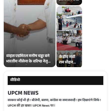
तहत 75
शहरों ने साझा
किए भूजल
रिचार्ज के
सफल मॉडल
वाइस एडमिरल मनीष चड्ढा बने
केंद्रीय मंत्री
भारतीय नौसेना के वरिष्ठ नेतृत्व
राम मोहन
का मजबूत स्तंभ
नायडू ने दमन
के नमो
एयरपोर्ट से
वीडियो
पहली उड़ान
को हरी झंडी
UPCM NEWS
दिखाई
सरकार कोई भी हो ! बीजेपी, बसपा, कांग्रेस या समाजवादी ! हम दिखाएंगे सिर्फ !
UPCM की हर खबर ! UPCM News पर !