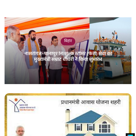
बिहार
नासरीगंज–पानापुर निःशुल्क स्टीमर (फेरी) सेवा का
मुख्यमंत्री सम्राट चौधरी ने किया शुभारंभ