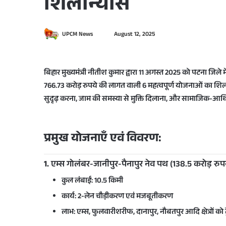
शिलान्यास
S
UPCM News
August 12, 2025
e
n
d
बिहार मुख्यमंत्री नीतीश कुमार द्वारा 11 अगस्त 2025 को पटना जिले 
a
766.73 करोड़ रुपये की लागत
वाली
6 महत्वपूर्ण योजनाओं
का शिलान
n
सुदृढ़ करना
,
जाम की समस्या से मुक्ति दिलाना
, और
सामाजिक-आर्थि
e
m
a
प्रमुख योजनाएँ एवं विवरण:
i
l
1.
एम्स गोलंबर-जानीपुर-पैनापुर नेव पथ (138.5 करोड़ रुप
कुल लंबाई:
10.5 किमी
कार्य:
2-लेन चौड़ीकरण एवं मजबूतीकरण
लाभ: एम्स, फुलवारीशरीफ, दानापुर, नौबतपुर आदि क्षेत्रों को ट