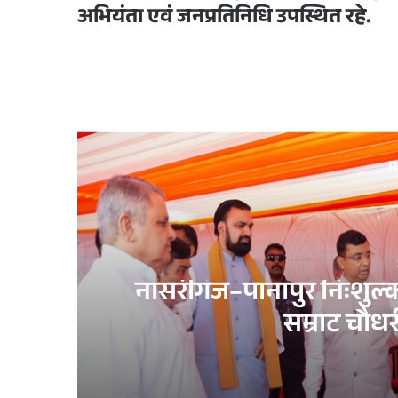
अभियंता एवं जनप्रतिनिधि उपस्थित रहे.
R
नासरीगंज–पानापुर निःशुल्क 
सम्राट चौधर