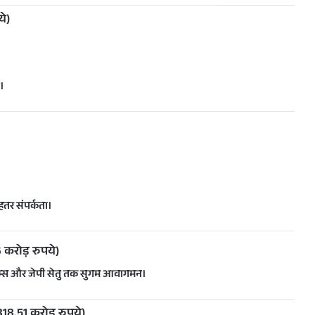
े)
न।
हतर संपर्कता।
करोड़ रुपये)
एम्स और जेपी सेतु तक सुगम आवागमन।
18.51 करोड़ रुपये)