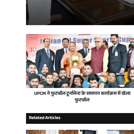
2 days ago
मुख्य सचिव ने स्वतंत्रता दिवस समारोह-2026 की तैय
3 days ago
छात्रवृत्ति योजना का समयबद्ध एवं पारदर्शी संचालन
1 week ago
योगी सरकार में जल संरक्षण बना जन आंदोलन, यूपी न
UPCM ने फुटबाॅल टूर्नामेन्ट के समापन कार्यक्रम में खेला
फुटबाॅल
2 weeks ago
प्रदेश के विकास की मजबूत नींव में बेहतर सड़कें और 
Related Articles