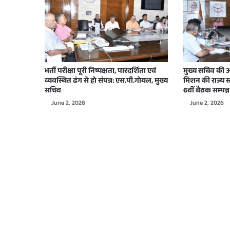
2 weeks ago
योगी सरकार ने जीरो पॉवर्टी अभियान के तहत अल
3 weeks ago
भर्ती परीक्षा पूरी निष्पक्षता, पारदर्शिता एवं
मुख्य सचिव की अध्
उत्तर प्रदेश में भविष्य की तकनीकी शिक्षा को नई उ
व्यवस्थित ढंग से हो संपन्न: एस.पी.गोयल, मुख्य
मिशन की राज्य 
सचिव
6वीं बैठक सम्पन्न
June 2, 2026
June 2, 2026
June 22, 2026
अवैध मादक पदार्थों के परिवहन, तस्करी एवं अवैध
June 17, 2026
सूचना निदेशक विशाल सिंह ने विशाल भंडारे में हजार