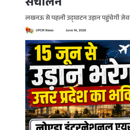
संचालन
लखनऊ से पहली उद्घाटन उड़ान पहुंचेगी जेवर
S
UPCM News
June 14, 2026
e
n
d
a
n
e
m
a
i
l