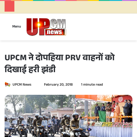
Se
Menu
UPCM ने दोपहिया PRV वाहनों को
दिखाई हरी झंडी
UPCM News
S
February 20, 2018
1 minute read
e
n
d
a
n
e
m