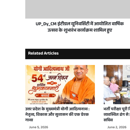
छात्रवृत्ति योजना का समयबद्ध एवं पारदर्शी संचालन
UP_Dy_CM इंटीग्रल यूनिवर्सिटी में आयोजित वार्षिक
2 weeks ago
उत्सव के शुभारंभ कार्यक्रम शामिल हुए
योगी सरकार में जल संरक्षण बना जन आंदोलन, यूपी न
Related Articles
2 weeks ago
प्रदेश के विकास की मजबूत नींव में बेहतर सड़कें और 
3 weeks ago
योगी सरकार ने जीरो पॉवर्टी अभियान के तहत अल
उत्तर प्रदेश के मुख्यमंत्री योगी आदित्यनाथ :
भर्ती परीक्षा पूरी
नेतृत्व, विकास और सुशासन की एक प्रेरक
व्यवस्थित ढंग से 
गाथा
सचिव
3 weeks ago
June 5, 2026
June 2, 2026