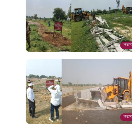
लखन
लखन