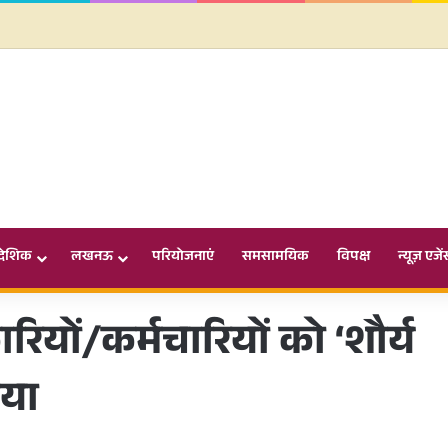
ादेशिक
लखनऊ
परियोजनाएं
समसामयिक
विपक्ष
न्यूज़ एजें
यों/कर्मचारियों को ‘शौर्य
िया