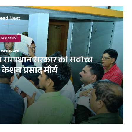
ead Next
उप मुख्यमंत्री
 weeks ago
समाधान सरकार की सर्वाेच्च
 केशव प्रसाद मौर्य
 प्राथमिकता- केशव प्रसाद मौर्य