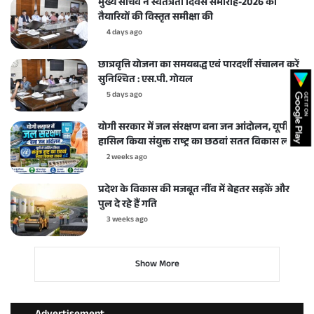
मुख्य सचिव ने स्वतंत्रता दिवस समारोह-2026 की
तैयारियों की विस्तृत समीक्षा की
4 days ago
छात्रवृत्ति योजना का समयबद्ध एवं पारदर्शी संचालन करें
सुनिश्चित : एस.पी. गोयल
5 days ago
योगी सरकार में जल संरक्षण बना जन आंदोलन, यूपी ने
हासिल किया संयुक्त राष्ट्र का छठवां सतत विकास लक्ष्य
2 weeks ago
प्रदेश के विकास की मजबूत नींव में बेहतर सड़कें और
पुल दे रहे हैं गति
3 weeks ago
Show More