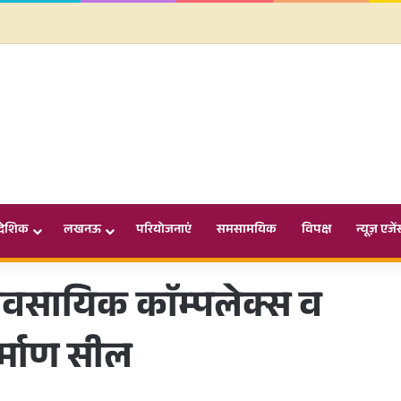
ादेशिक
लखनऊ
परियोजनाएं
समसामयिक
विपक्ष
न्यूज़ एजें
यावसायिक काॅम्पलेक्स व
र्माण सील