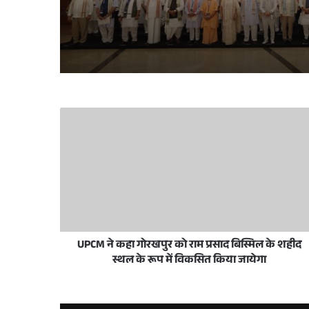
June 11, 2026
May 28, 2026
मुख्यमंत्री योगी आदित्यनाथ ने ईद-उल-अज़हा पर प्
December 18, 2025
लखनऊ विकास प्राधिकरण में प्राधिकरण दिव
UPCM ने कहा गोरखपुर को राम प्रसाद बिस्मिल के शहीद
October 25, 2025
स्थल के रूप में विकसित किया जायेगा
भारत के पीएम नरेंद्र मोदी से यूपी के सीएम योगी ने क