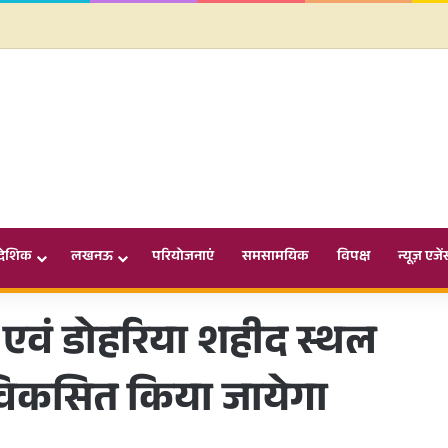
ादेशिक
लखनऊ
परियोजनाएं
समसामयिक
विपक्ष
न्यूज़ एजें
 एवं डोहरिया शहीद स्थल
े विकसित किया जायेगा