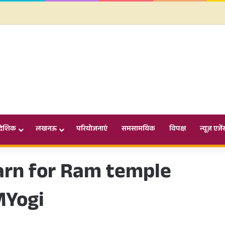
ादेशिक
लखनऊ
परियोजनाएं
समसामयिक
विपक्ष
न्यूज़ एजें
arn for Ram temple
MYogi