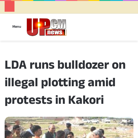
Se
Menu
LDA runs bulldozer on
illegal plotting amid
protests in Kakori