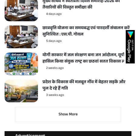
मुख्य सचिव ने स्वतंत्रता दिवस समारोह-2026 की
तैयारियों की विस्तृत समीक्षा की
4 days ago
छात्रवृत्ति योजना का समयबद्ध एवं पारदर्शी संचालन करें
सुनिश्चित : एस.पी. गोयल
5 days ago
योगी सरकार में जल संरक्षण बना जन आंदोलन, यूपी ने
हासिल किया संयुक्त राष्ट्र का छठवां सतत विकास लक्ष्य
2 weeks ago
प्रदेश के विकास की मजबूत नींव में बेहतर सड़कें और
पुल दे रहे हैं गति
3 weeks ago
Show More