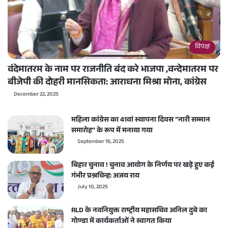
विपक्ष
वंदेमातरम के नाम पर राजनीति बंद करे भाजपा ,वन्देमातरम पर
बीजेपी की दोहरी मानसिकता: आराधना मिश्रा मोना, कांग्रेस
December 22, 2025
महिला कांग्रेस का 41वां स्थापना दिवस “नारी सम्मान
समारोह” के रूप में मनाया गया
September 16, 2025
बिहार चुनाव ! चुनाव आयोग के निर्णय पर खड़े हुए कई
गंभीर प्रश्नचिन्ह: अजय राय
July 10, 2025
RLD के नवनियुक्त राष्ट्रीय महासचिव अनिल दुबे का
गोण्डा में कार्यकर्ताओं ने स्वागत किया