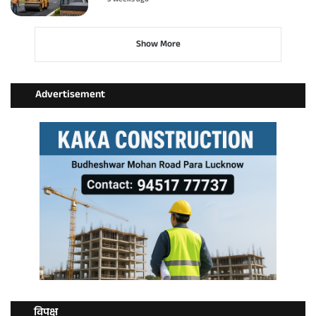
3 weeks ago
Show More
Advertisement
विपक्ष