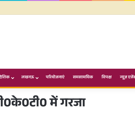
ादेशिक
लखनऊ
परियोजनाएं
समसामयिक
विपक्ष
न्यूज़ एजें
ी0के0टी0 में गरजा