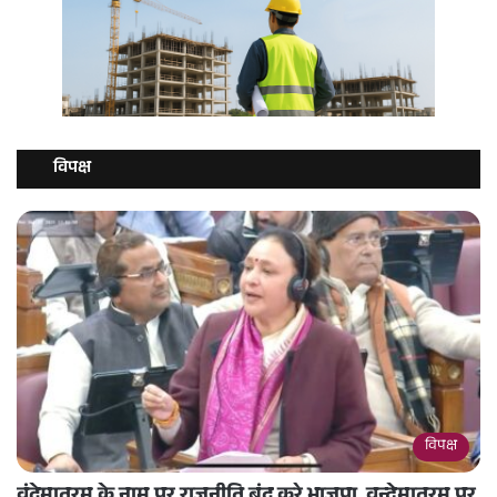
विपक्ष
विपक्ष
वंदेमातरम के नाम पर राजनीति बंद करे भाजपा ,वन्देमातरम पर