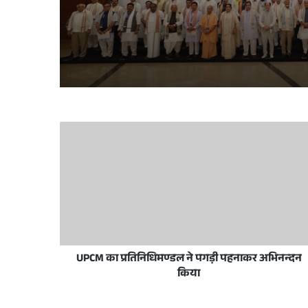
June 11, 2026
May 28, 2026
मुख्यमंत्री योगी आदित्यनाथ ने ईद-उल-अज़हा पर प्
December 18, 2025
लखनऊ विकास प्राधिकरण में प्राधिकरण दिव
UPCM का प्रतिनिधिमण्डल ने पगड़ी पहनाकर अभिनन्दन
October 25, 2025
किया
भारत के पीएम नरेंद्र मोदी से यूपी के सीएम योगी ने क