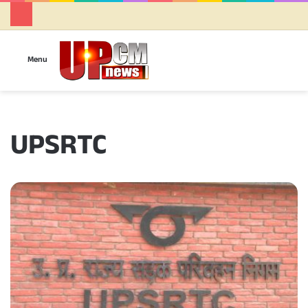
Se
Menu
UPSRTC