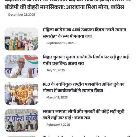
वंदेमातरम के नाम पर राजनीति बंद करे भाजपा ,वन्देमातरम पर
बीजेपी की दोहरी मानसिकता: आराधना मिश्रा मोना, कांग्रेस
December 22, 2025
महिला कांग्रेस का 41वां स्थापना दिवस “नारी सम्मान
समारोह” के रूप में मनाया गया
September 16, 2025
बिहार चुनाव ! चुनाव आयोग के निर्णय पर खड़े हुए कई
गंभीर प्रश्नचिन्ह: अजय राय
July 10, 2025
RLD के नवनियुक्त राष्ट्रीय महासचिव अनिल दुबे का
गोण्डा में कार्यकर्ताओं ने स्वागत किया
March 19, 2025
सरकार लापता लोगों और मृतकों की कोई सही सूची
जारी नहीं कर पाई : अजय राय
February 7, 2025