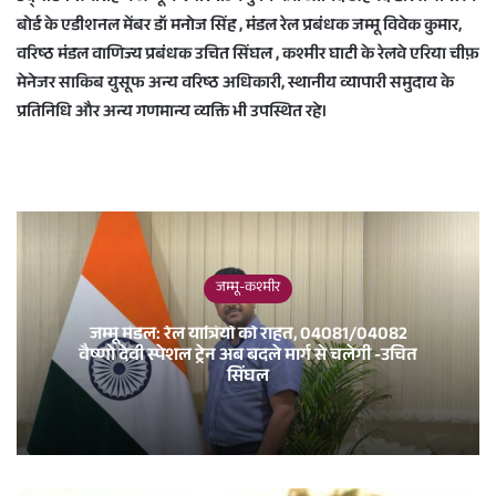
बोर्ड के एडीशनल मेंबर डॉ मनोज सिंह , मंडल रेल प्रबंधक जम्मू विवेक कुमार,
वरिष्ठ मंडल वाणिज्य प्रबंधक उचित सिंघल , कश्मीर घाटी के रेलवे एरिया चीफ़
मेनेजर साकिब युसूफ अन्य वरिष्ठ अधिकारी, स्थानीय व्यापारी समुदाय के
प्रतिनिधि और अन्य गणमान्य व्यक्ति भी उपस्थित रहे।
जम्मू-कश्मीर
जम्मू मंडल: रेल यात्रियों को राहत, 04081/04082
वैष्णो देवी स्पेशल ट्रेन अब बदले मार्ग से चलेगी -उचित
सिंघल