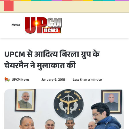
Se
Menu
UPCM से आदित्य बिरला ग्रुप के
चेयरमैन ने मुलाकात की
UPCM News
S
January 9, 2018
Less than a minute
e
n
d
a
n
e
m