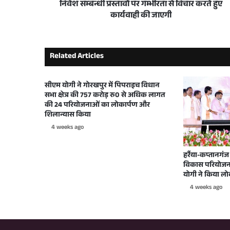
3 days ago
निवेश सम्बन्धी प्रस्तावों पर गम्भीरता से विचार करते हुए
यूपी विधानसभा सत्र से पहले सर्वदलीय बैठक, अध
कार्यवाही की जाएगी
Related Articles
5 days ago
15 अगस्त से पहले मुख्यमंत्री की बड़ी समीक्षा बैठ
सीएम योगी ने गोरखपुर में पिपराइच विधान
सभा क्षेत्र की 757 करोड़ रु0 से अधिक लागत
की 24 परियोजनाओं का लोकार्पण और
6 days ago
शिलान्यास किया
गाजीपुर को ₹692 करोड़ की विकास परियोजनाओं 
4 weeks ago
हर्रैया-कप्तानग
विकास परियोजनाओ
1 week ago
योगी ने किया लो
जनता दर्शन ! परेशान कतई न हों, हर उचित समस्या 
4 weeks ago
2 weeks ago