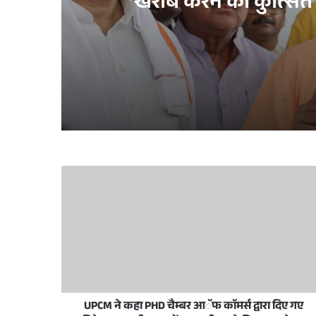
खराब करने की कुत्सित च
23 hours ago
समाजवादी पार्टी और काँग्रेस द्वारा उ0प्र0 के परसे
2 days ago
विधानसभा में मुख्यमंत्री योगी ने दिवंगत विधायक
2 days ago
विधानसभा मानसून सत्र: CM Yogi बोले 9 वर्षों में यूप
UPCM ने कहा PHD चैम्बर आॅफ काॅमर्स द्वारा दिए गए