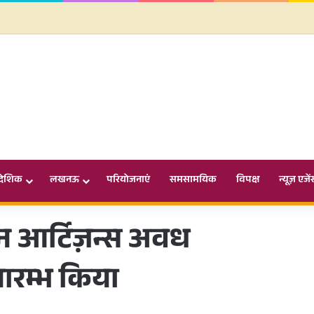
ादेशिक
लखनऊ
परियोजनाएं
समसामयिक
विपक्ष
न्यूज़ एजें
ेन आर्टिज़न्स अवध
ारम्भ किया