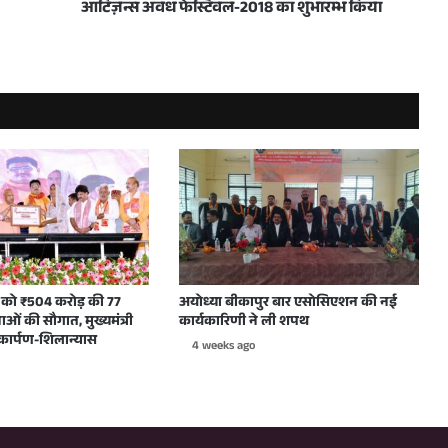
आर्टिज़न्स अवध फेस्टिवल-2018 का शुभारम्भ किया
्यक्ष सतीश महाना ने की सहयोग की अपील
क, ‘हर घर तिरंगा’ अभियान पर विशेष जोर
की सौगात, CM योगी ने किया लोकार्पण-शिलान्यास
ंज को ₹504 करोड़ की 77
अयोध्या बीकापुर बार एसोसिएशन की नई
ं की सौगात, मुख्यमंत्री
कार्यकारिणी ने ली शपथ
कार्पण-शिलान्यास
4 weeks ago
का निष्पक्षता से कराएंगे समाधानः सीएम योगी