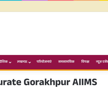
ादेशिक
लखनऊ
परियोजनाएं
समसामयिक
विपक्ष
न्यूज़ एजें
urate Gorakhpur AIIMS