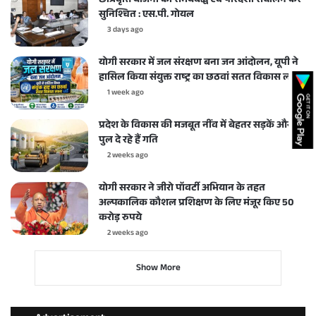
छात्रवृत्ति योजना का समयबद्ध एवं पारदर्शी संचालन करें
सुनिश्चित : एस.पी. गोयल
3 days ago
योगी सरकार में जल संरक्षण बना जन आंदोलन, यूपी ने
हासिल किया संयुक्त राष्ट्र का छठवां सतत विकास लक्ष्य
1 week ago
प्रदेश के विकास की मजबूत नींव में बेहतर सड़कें और
पुल दे रहे हैं गति
2 weeks ago
योगी सरकार ने जीरो पॉवर्टी अभियान के तहत
अल्पकालिक कौशल प्रशिक्षण के लिए मंजूर किए 50
करोड़ रुपये
2 weeks ago
Show More