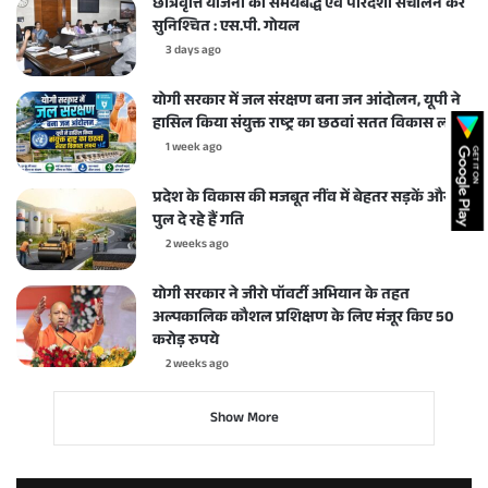
छात्रवृत्ति योजना का समयबद्ध एवं पारदर्शी संचालन करें
सुनिश्चित : एस.पी. गोयल
3 days ago
योगी सरकार में जल संरक्षण बना जन आंदोलन, यूपी ने
हासिल किया संयुक्त राष्ट्र का छठवां सतत विकास लक्ष्य
1 week ago
प्रदेश के विकास की मजबूत नींव में बेहतर सड़कें और
पुल दे रहे हैं गति
2 weeks ago
योगी सरकार ने जीरो पॉवर्टी अभियान के तहत
अल्पकालिक कौशल प्रशिक्षण के लिए मंजूर किए 50
करोड़ रुपये
2 weeks ago
Show More