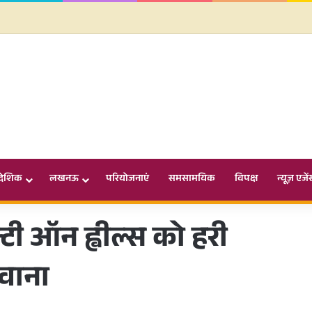
ादेशिक
लखनऊ
परियोजनाएं
समसामयिक
विपक्ष
न्यूज़ एजें
फ्टी ऑन ह्वील्स को हरी
वाना