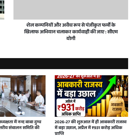
े हासिल किया संयुक्त राष्ट्र का छठवां सतत विकास लक्ष्य
शेल कम्पनियों और अवैध रूप से पंजीकृत फर्मों के
खिलाफ अभियान चलाकर कार्यवाही की जाए : सीएम
पुल दे रहे हैं गति
योगी
्पकालिक कौशल प्रशिक्षण के लिए मंजूर किए 50 करोड़ रुपये
ड़ान, पहले ग्रीन स्किल्स एवं एप्लाइड एआई सेंटर का शुभारंभ’
यक्षता में नन्द बाबा दुग्ध
2026-27 की शुरुआत में ही आबकारी राजस्व
स्तरीय संचालन समिति की
में बड़ा उछाल, अप्रैल में ₹931 करोड़ अधिक
प्राप्ति