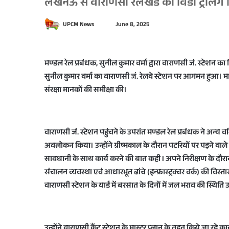
लखनऊ से वाराणसी रेलखंड की विंडो ट्रेलिंग न
S
UPCM News
June 8, 2025
e
n
d
मण्डल रेल प्रबंधक, सुनील कुमार वर्मा द्वारा वाराणसी जं. स्टेशन 
a
सुनील कुमार वर्मा का वाराणसी जं. रेलवे स्टेशन पर आगमन हुआ। मार्ग
n
संरक्षा मानकों की समीक्षा की।
e
m
a
वाराणसी जं. स्टेशन पहुंचने के उपरांत मण्डल रेल प्रबंधक ने अन्य वरि
i
अवलोकन किया। उन्होंने ग्रीष्मकाल के दौरान पटरियों पर पड़ने वाले 
l
सावधानी के साथ कार्य करने की बात कही l अपने निरीक्षण के दौरान म
संचालन व्यवस्था एवं आधारभूत ढांचे (इन्फ्रास्ट्रक्चर वर्क) की वि
वाराणसी स्टेशन के यार्ड में बरसात के दिनों में जल भराव की स्थिति उत्प
उन्होंने वाराणसी कैंट स्टेशन के मास्टर प्लान के तहत किये जा रहे कार