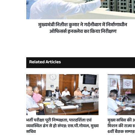
योगी सरकार में जल संरक्षण बना जन आंदोलन, यूपी न
मुख्यमंत्री नितीश कुमार ने गर्दनीबाग में निर्माणाधीन
2 weeks ago
ऑफिसर्स इनक्लेव का किया निरीक्षण
प्रदेश के विकास की मजबूत नींव में बेहतर सड़कें और 
Related Articles
2 weeks ago
योगी सरकार ने जीरो पॉवर्टी अभियान के तहत अल
3 weeks ago
उत्तर प्रदेश में भविष्य की तकनीकी शिक्षा को नई उ
भर्ती परीक्षा पूरी निष्पक्षता, पारदर्शिता एवं
मुख्य सचिव की अध्
व्यवस्थित ढंग से हो संपन्न: एस.पी.गोयल, मुख्य
मिशन की राज्य 
June 22, 2026
सचिव
6वीं बैठक सम्पन्न