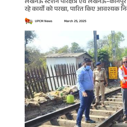
लखनऊ स्टेशन परिक्षेत्र एवं लखनऊ–कानपुर 
रहे कार्यों को परखा, पारित किए आवश्यक निर
S
UPCM News
March 25, 2025
e
n
d
a
n
e
m
a
i
l