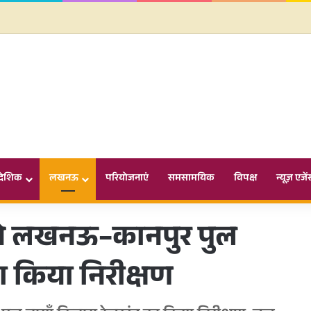
ादेशिक
लखनऊ
परियोजनाएं
समसामयिक
विपक्ष
न्यूज़ एजें
क ने लखनऊ–कानपुर पुल
ा किया निरीक्षण