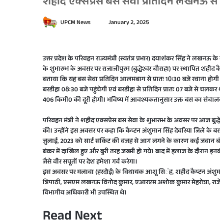
शहीद एक्सप्रेस बस सेवा प्रतिदिन लखनऊ से
S
UPCM News
January 2, 2025
e
n
d
उत्तर प्रदेश के परिवहन राज्यमंत्री (स्वतंत्र प्रभार) दयाशंकर सिंह ने लखनऊ
के शुभारम्भ के अवसर पर राजाजीपुरम (बुद्धेश्वर चौराहा) पर स्थापित शहीद कै
a
बताया कि यह बस सेवा प्रतिदिन आलमबाग से प्रातः 10ः30 बजे रवाना होग
n
बरडीहा 08ः30 बजे पहुंचेगी एवं बरडीहा से प्रतिदिन प्रातः 07 बजे से 
e
406 किमी0 की दूरी होगी। भविष्य में आवश्यकतानुसार उक्त बस का संचाल
m
a
परिवहन मंत्री ने शहीद एक्सप्रेस बस सेवा के शुभारम्भ के अवसर पर आज बुद्धेश्व
i
की। उन्होंने इस अवसर पर कहा कि कैप्टन अंशुमान सिंह देवरिया जिले के ब
l
जुलाई, 2023 को सार्ट सर्किट की वजह से आग लगने के कारण कई जवान बंकर 
बंकर में दाखिल हुए और बुरी तरह जख्मी हो गये। बाद में इलाज के दौरान इनक
जैसे वीर सपूतों पर देश हमेशा गर्व करेगा।
इस अवसर पर मलावा (हरदोई) के विधायक आशू सिंह, शहीद कैप्टन अंशुम
त्रिपाठी, एसएम लखनऊ विनोद कुमार, एआरएम अशोक कुमार मेहरोत्रा, राजेश क
विभागीय अधिकारी भी उपस्थित थे।
Read Next