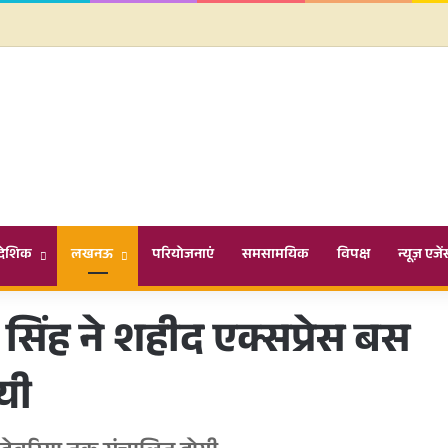
ादेशिक
लखनऊ
परियोजनाएं
समसामयिक
विपक्ष
न्यूज़ एजें
सिंह ने शहीद एक्सप्रेस बस
यी