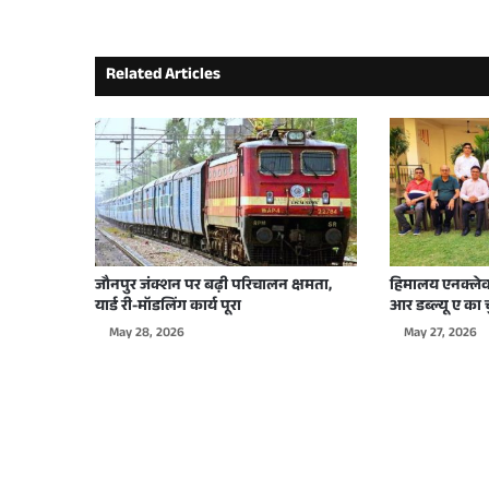
Related Articles
June 19, 2026
आशियाना में जल्द खुलेगा मैजिकल लैंड फैंटसी पार्
June 19, 2026
लखनऊ के पारा में ‘ऑपरेशन सेफ राइड’ तेज, ई-रिक
जौनपुर जंक्शन पर बढ़ी परिचालन क्षमता,
हिमालय एनक्लेव
यार्ड री-मॉडलिंग कार्य पूरा
आर डब्ल्यू ए का च
June 17, 2026
May 28, 2026
May 27, 2026
प्रधानमंत्री आवास योजना के लाभार्थियों को 25 प्
June 17, 2026
एलडीएः किराये की सम्पत्तियों के फ्री-होल्ड निबंध