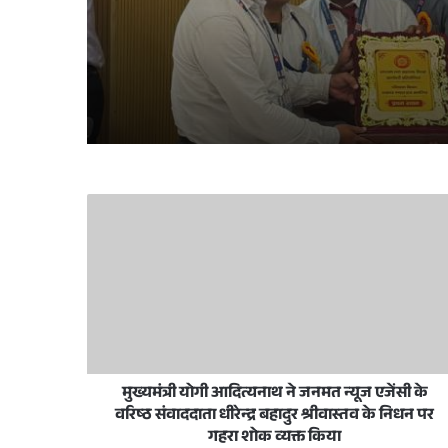
2 weeks ago
उत्तर रेलवे लखनऊ मंडल में पहली बार G&SR प्रश्न
3 weeks ago
लखनऊ विकास प्राधिकरण ने नागरिकों की सुविधा
3 weeks ago
प्रधानमंत्री मोदी ने अमृत भारत स्टेशन योजना क
मुख्यमंत्री योगी आदित्यनाथ ने जनमत न्यूज एजेंसी के
June 30, 2026
वरिष्ठ संवाददाता धीरेन्द्र बहादुर श्रीवास्तव के निधन पर
KGMU: डॉ. सूर्यकान्त सीओपीडी गाइडलाइन कमेटी
गहरा शोक व्यक्त किया