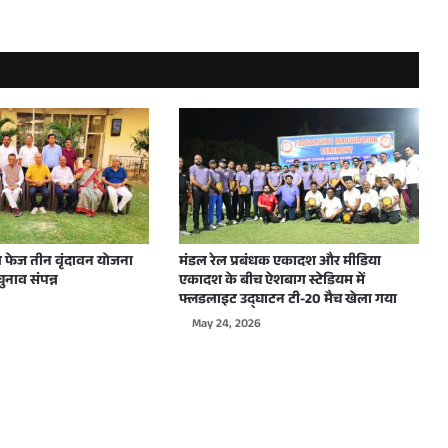
क, प्रथमेश कुमार ने किया स्थानीय निरीक्षण
्शा चालकों का सत्यापन शुरू, पारा पुलिस सक्रिय
 फेज तीन वृंदावन योजना
मंडल रेल प्रबंधक एकादश और मीडिया
ुनाव संपन्न
एकादश के बीच ऐशबाग स्टेडियम में
फ्लडलाइट उद्घाटन टी-20 मैच खेला गया
रतिशत भुगतान पर कब्जा: प्रथमेश कुमार
May 24, 2026
न के लिए विशेष कैम्प : सचिव विवेक श्रीवास्तव