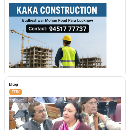
विपक्ष
विपक्ष