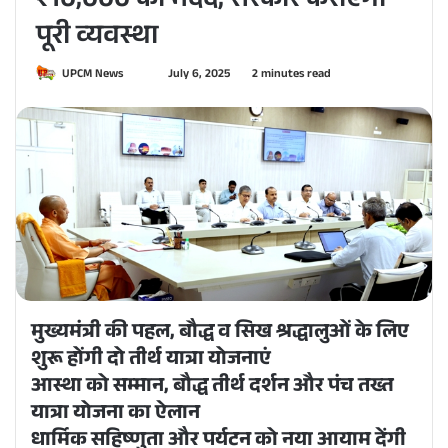
₹10,000 की मदद, सरकार कराएगी
पूरी व्यवस्था
UPCM News
S
July 6, 2025
2 minutes read
e
n
d
a
n
e
m
a
i
l
मुख्यमंत्री की पहल, बौद्ध व सिख श्रद्धालुओं के लिए
शुरू होंगी दो तीर्थ यात्रा योजनाएं
आस्था को सम्मान, बौद्ध तीर्थ दर्शन और पंच तख्त
यात्रा योजना का ऐलान
धार्मिक सहिष्णुता और पर्यटन को नया आयाम देंगी