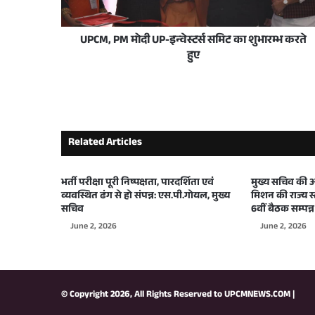
UPCM, PM मोदी UP-इन्वेस्टर्स समिट का शुभारम्भ करते
2 weeks ago
हुए
प्रदेश के विकास की मजबूत नींव में बेहतर सड़कें और 
2 weeks ago
Related Articles
योगी सरकार ने जीरो पॉवर्टी अभियान के तहत अल
भर्ती परीक्षा पूरी निष्पक्षता, पारदर्शिता एवं
मुख्य सचिव की अध्
व्यवस्थित ढंग से हो संपन्न: एस.पी.गोयल, मुख्य
मिशन की राज्य 
3 weeks ago
सचिव
6वीं बैठक सम्पन्न
उत्तर प्रदेश में भविष्य की तकनीकी शिक्षा को नई उ
June 2, 2026
June 2, 2026
June 22, 2026
© Copyright 2026, All Rights Reserved to
UPCMNEWS.COM
|
अवैध मादक पदार्थों के परिवहन, तस्करी एवं अवैध