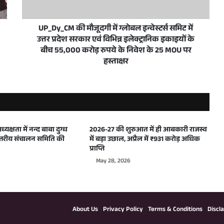
UP_Dy_CM की मौजूदगी में ग्लोबल इन्वेस्टर्स समिट में
उत्तर प्रदेश सरकार एवं विभिन्न इलेक्ट्रानिक इकाइयों के
पुल दे रहे हैं गति
बीच 55,000 करोड़ रुपये के निवेश के 25 MOU पर
हस्ताक्षर
्पकालिक कौशल प्रशिक्षण के लिए मंजूर किए 50 करोड़ रुपये
यक्षता में नन्द बाबा दुग्ध
2026-27 की शुरुआत में ही आबकारी राजस्व
स्तरीय संचालन समिति की
में बड़ा उछाल, अप्रैल में ₹931 करोड़ अधिक
प्राप्ति
ड़ान, पहले ग्रीन स्किल्स एवं एप्लाइड एआई सेंटर का शुभारंभ’
May 28, 2026
Facebook
X
YouTube
Instagram
WhatsApp
About Us
Privacy Policy
Terms & Conditions
Discl
 व्यापार की रोकथाम के लिए हो सघन कार्रवाई: दीपक कुमार