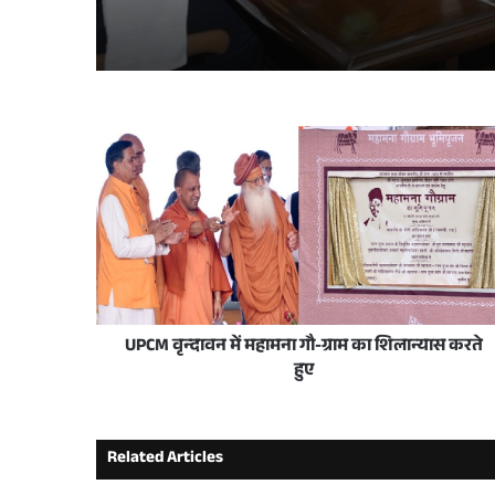
मुख्य सचिव ने स्वतंत्रता दिवस समारोह-2026 की तैय
4 days ago
छात्रवृत्ति योजना का समयबद्ध एवं पारदर्शी संचालन
2 weeks ago
योगी सरकार में जल संरक्षण बना जन आंदोलन, यूपी न
UPCM वृन्दावन में महामना गौ-ग्राम का शिलान्यास करते
2 weeks ago
हुए
प्रदेश के विकास की मजबूत नींव में बेहतर सड़कें और 
Related Articles
3 weeks ago