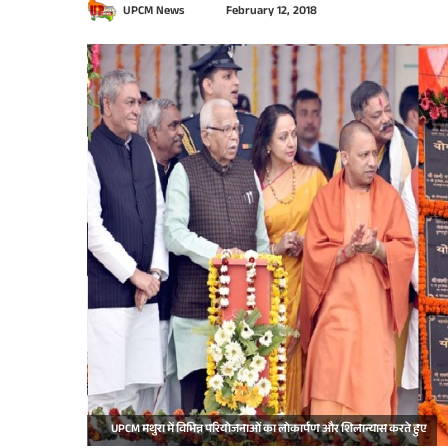
S
UPCM News
February 12, 2018
e
n
d
a
n
e
m
a
i
l
UPCM मथुरा में विभिन्न परियोजनाओं का लोकार्पण और शिलान्यास करते हुए