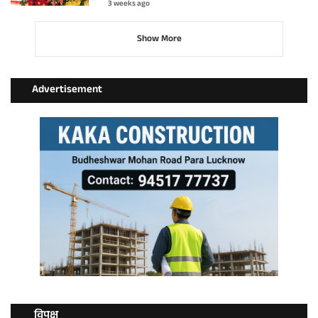
3 weeks ago
Show More
Advertisement
विपक्ष