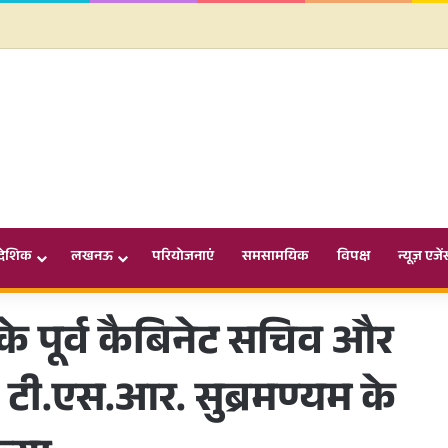
ादेशिक
लखनऊ
परियोजनाएं
समसामयिक
विपक्ष
न्यूज़ एजें
े पूर्व कैबिनेट सचिव और
चिव टी.एस.आर. सुब्रमण्यम के