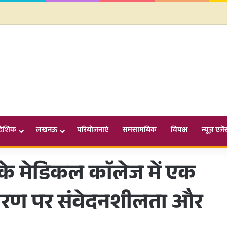
ादेशिक
लखनऊ
परियोजनाएं
समसामयिक
विपक्ष
न्यूज़ एजें
े मेडिकल काॅलेज में एक
्रकरण पर संवेदनशीलता और