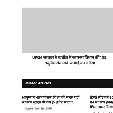
3 weeks ago
जनता की समस्याओं का समाधान सरकार की सर्वाेच्च
June 9, 2026
उप मुख्यमंत्री केशव प्रसाद मौर्य ने फरियादियों से क
UPCM सरकार में कन्नौज में स्वास्थ्य विभाग की 108
June 7, 2026
एम्बुलेंस सेवा बनी कमाई का जरिया
Related Articles
May 28, 2026
प्रधानमंत्री नरेंद्र मोदी के 12 वर्ष सेवा, सुशासन और रा
आयुष्मान भारत योजना विश्व की सबसे बड़ी
डिप्टी सीएम ने
स्वास्थ्य सुरक्षा योजना है- ब्रजेश पाठक
84 स्वास्थ्य इका
शिलान्यास किया
September 29, 2025