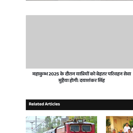
3 weeks ago
लखनऊ विकास प्राधिकरण ने नागरिकों की सुविधा
3 weeks ago
प्रधानमंत्री मोदी ने अमृत भारत स्टेशन योजना क
महाकुम्भ 2025 के दौरान यात्रियों को बेहतर परिवहन सेवा
June 30, 2026
मुहैया होगी: दयाशंकर सिंह
KGMU: डॉ. सूर्यकान्त सीओपीडी गाइडलाइन कमेटी
Related Articles
June 19, 2026
आशियाना में जल्द खुलेगा मैजिकल लैंड फैंटसी पार्