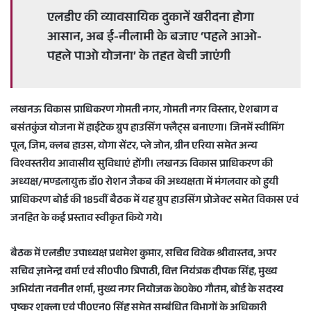
a
एलडीए की व्यावसायिक दुकानें खरीदना होगा
n
आसान, अब ई-नीलामी के बजाए ‘पहले आओ-
e
m
पहले पाओ योजना’ के तहत बेची जाएंगी
a
i
l
लखनऊ विकास प्राधिकरण गोमती नगर, गोमती नगर विस्तार, ऐशबाग व
बसंतकुंज योजना में हाईटेक ग्रुप हाउसिंग फ्लैट्स बनाएगा। जिनमें स्वीमिंग
पूल, जिम, क्लब हाउस, योगा सेंटर, प्ले जोन, ग्रीन एरिया समेत अन्य
विश्वस्तरीय आवासीय सुविधाएं होंगी। लखनऊ विकास प्राधिकरण की
अध्यक्ष/मण्डलायुक्त डॉ0 रोशन जैकब की अध्यक्षता में मंगलवार को हुयी
प्राधिकरण बोर्ड की 185वीं बैठक में यह ग्रुप हाउसिंग प्रोजेक्ट समेत विकास एवं
जनहित के कई प्रस्ताव स्वीकृत किये गये।
बैठक में एलडीए उपाध्यक्ष प्रथमेश कुमार, सचिव विवेक श्रीवास्तव, अपर
सचिव ज्ञानेन्द्र वर्मा एवं सी0पी0 त्रिपाठी, वित्त नियंत्रक दीपक सिंह, मुख्य
अभियंता नवनीत शर्मा, मुख्य नगर नियोजक के0के0 गौतम, बोर्ड के सदस्य
पुष्कर शुक्ला एवं पी0एन0 सिंह समेत सम्बंधित विभागों के अधिकारी