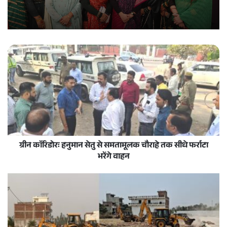
ग्रीन काॅरिडोरः हनुमान सेतु से समतामूलक चौराहे तक सीधे फर्राटा
भरेंगे वाहन