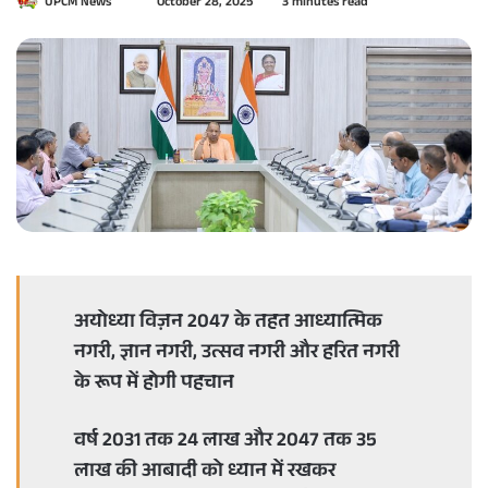
UPCM News
S
October 28, 2025
3 minutes read
e
n
d
a
n
e
m
a
i
l
अयोध्या विज़न 2047 के तहत आध्यात्मिक
नगरी, ज्ञान नगरी, उत्सव नगरी और हरित नगरी
के रूप में होगी पहचान
वर्ष 2031 तक 24 लाख और 2047 तक 35
लाख की आबादी को ध्यान में रखकर