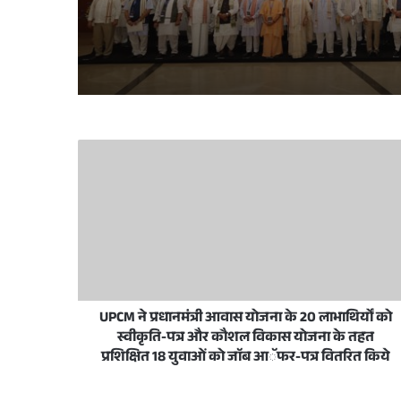
June 11, 2026
May 28, 2026
मुख्यमंत्री योगी आदित्यनाथ ने ईद-उल-अज़हा पर प्
December 18, 2025
लखनऊ विकास प्राधिकरण में प्राधिकरण दिव
UPCM ने प्रधानमंत्री आवास योजना के 20 लाभाथिर्यों को
October 25, 2025
स्वीकृति-पत्र और कौशल विकास योजना के तहत
भारत के पीएम नरेंद्र मोदी से यूपी के सीएम योगी ने क
प्रशिक्षित 18 युवाओं को जाॅब आॅफर-पत्र वितरित किये