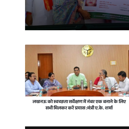
2 hours ago
3 days ago
परिवहन मंत्री के निर्देश पर परिवहन विभाग चला रह
5 days ago
मुख्य सचिव ने स्वतंत्रता दिवस समारोह-2026 की तैय
लखनऊ को स्वच्छता सर्वेक्षण में नंबर एक बनाने के लिए
6 days ago
सभी मिलकर करें प्रयास :मंत्री ए.के. शर्मा
छात्रवृत्ति योजना का समयबद्ध एवं पारदर्शी संचालन