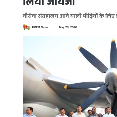
लिया जायजा
नौसेना संग्रहालय आने वाली पीढ़ियों के लिए प
S
UPCM News
May 28, 2026
e
n
d
a
n
e
m
a
i
l