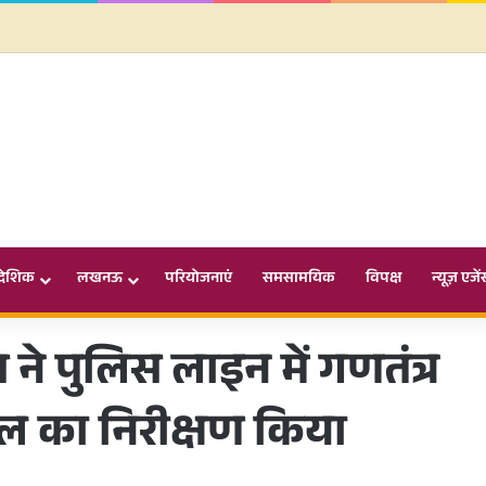
ादेशिक
लखनऊ
परियोजनाएं
समसामयिक
विपक्ष
न्यूज़ एजें
े पुलिस लाइन में गणतंत्र
सल का निरीक्षण किया